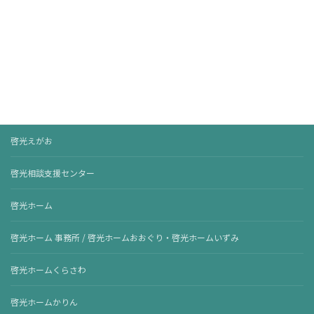
理事長挨拶
運営施設の案内
啓光学園
なかまの樹
啓光えがお
啓光相談支援センター
啓光ホーム
啓光ホーム 事務所 / 啓光ホームおおぐり・啓光ホームいずみ
啓光ホームくらさわ
啓光ホームかりん