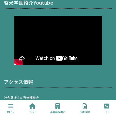
啓光学園紹介Youtube
アクセス情報
社会福祉法人 啓光福祉会
〒206-0001 東京都多摩市和田1717番地1
TEL：042-375-7303
MENU
HOME
運営施設案内
採用情報
TEL